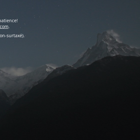
patience!
.com
.
on-surtaxé).