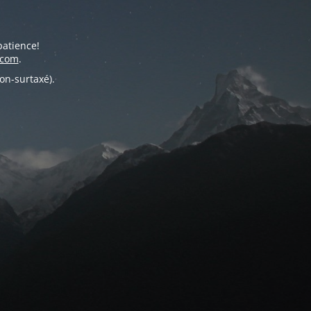
patience!
.com
.
on-surtaxé).